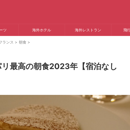
ーツ
海外ホテル
海外レストラン
飛
フランス
>
朝食
>
リ最高の朝食2023年【宿泊なし