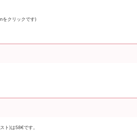
tionをクリックです)
ァースト)は58€です。