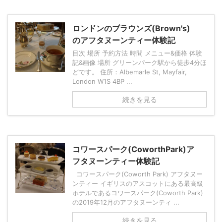
ロンドンのブラウンズ(Brown's)
のアフタヌーンティー体験記
目次 場所 予約方法 時間 メニュー&価格 体験
記&画像 場所 グリーンパーク駅から徒歩4分ほ
どです。 住所：Albemarle St, Mayfair,
London W1S 4BP ...
続きを見る
コワースパーク(CoworthPark)ア
フタヌーンティー体験記
コワースパーク(Coworth Park) アフタヌー
ンティー イギリスのアスコットにある最高級
ホテルであるコワースパーク(Coworth Park)
の2019年12月のアフタヌーンティ ...
続きを見る