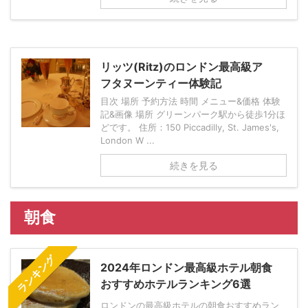
リッツ(Ritz)のロンドン最高級ア
フタヌーンティー体験記
目次 場所 予約方法 時間 メニュー&価格 体験
記&画像 場所 グリーンパーク駅から徒歩1分ほ
どです。 住所：150 Piccadilly, St. James's,
London W ...
続きを見る
朝食
ランキング
2024年ロンドン最高級ホテル朝食
おすすめホテルランキング6選
ロンドンの最高級ホテルの朝食おすすめラン