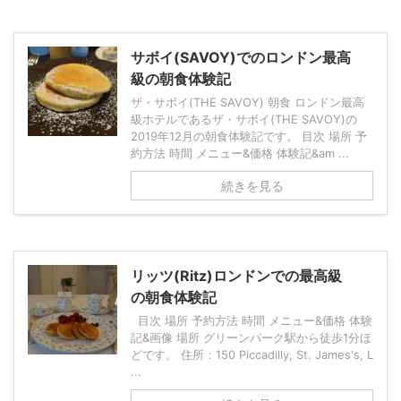
サボイ(SAVOY)でのロンドン最高
級の朝食体験記
ザ・サボイ(THE SAVOY) 朝食 ロンドン最高
級ホテルであるザ・サボイ(THE SAVOY)の
2019年12月の朝食体験記です。 目次 場所 予
約方法 時間 メニュー&価格 体験記&am ...
続きを見る
リッツ(Ritz)ロンドンでの最高級
の朝食体験記
目次 場所 予約方法 時間 メニュー&価格 体験
記&画像 場所 グリーンパーク駅から徒歩1分ほ
どです。 住所：150 Piccadilly, St. James's, L
...