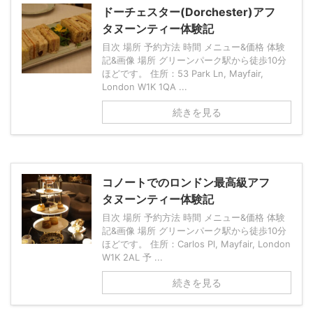
ドーチェスター(Dorchester)アフ
タヌーンティー体験記
目次 場所 予約方法 時間 メニュー&価格 体験
記&画像 場所 グリーンパーク駅から徒歩10分
ほどです。 住所：53 Park Ln, Mayfair,
London W1K 1QA ...
続きを見る
コノートでのロンドン最高級アフ
タヌーンティー体験記
目次 場所 予約方法 時間 メニュー&価格 体験
記&画像 場所 グリーンパーク駅から徒歩10分
ほどです。 住所：Carlos Pl, Mayfair, London
W1K 2AL 予 ...
続きを見る