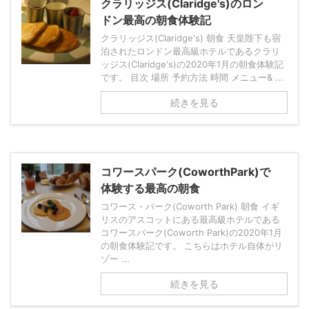
クラリッジス(Claridge's)のロン
ドン最高の朝食体験記
クラリッジス(Claridge's) 朝食 天皇陛下も宿
泊されたロンドン最高級ホテルであるクラリ
ッジス(Claridge's)の2020年1月の朝食体験記
です。 目次 場所 予約方法 時間 メニュー& ...
続きを見る
コワースパーク(CoworthPark)で
体験する最高の朝食
コワース・パーク(Coworth Park) 朝食 イギ
リスのアスコットにある最高級ホテルである
コワースパーク(Coworth Park)の2020年1月
の朝食体験記です。 こちらはホテル自体がリ
ゾー ...
続きを見る