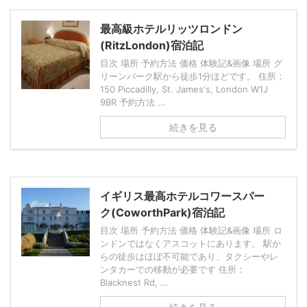
最高級ホテルリッツロンドン
(RitzLondon)宿泊記
目次 場所 予約方法 価格 体験記&画像 場所 グ
リーンパーク駅から徒歩1分ほどです。 住所：
150 Piccadilly, St. James's, London W1J
9BR 予約方法 ...
続きを見る
イギリス最高ホテルコワースパー
ク(CoworthPark)宿泊記
目次 場所 予約方法 価格 体験記&画像 場所 ロ
ンドンではなくアスコットにあります。 駅か
らの徒歩はほぼ不可能であり、タクシーやレ
ンタカーでの移動が必要です 住所：
Blacknest Rd, ...