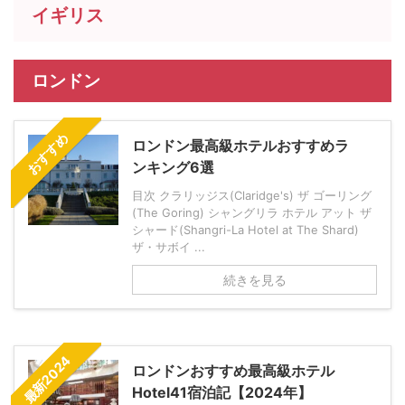
イギリス
ロンドン
おすすめ
ロンドン最高級ホテルおすすめラ
ンキング6選
目次 クラリッジス(Claridge's) ザ ゴーリング
(The Goring) シャングリラ ホテル アット ザ
シャード(Shangri-La Hotel at The Shard)
ザ・サボイ ...
続きを見る
最新2024
ロンドンおすすめ最高級ホテル
Hotel41宿泊記【2024年】