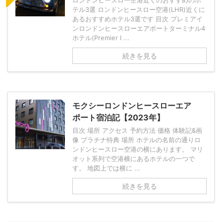
ロンドンヒースロー空港近くのおすすめのホ
テル3選 ロンドンヒースロー空港(LHR)近くに
あるおすすめホテル3選です 目次 プレミアイ
ンロンドンヒースローエアポートターミナル4
ホテル(Premier I ...
続きを見る
モクシーロンドンヒースローエア
ポート宿泊記【2023年】
目次 場所 アクセス 予約方法 価格 体験記&画
像 プラチナ特典 場所 ホテルの名前の通りロ
ンドンヒースロー空港の横にあります。 マリ
オット系列で空港横にあるホテルの一つで
す。 地図上では横に ...
続きを見る