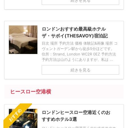
続きを見る
ロンドンおすすめ最高級ホテル
ザ・サボイ(THESAVOY)宿泊記
目次 場所 予約方法 価格 体験記&画像 場所 コ
ヴェントガーデン駅から徒歩5分ほどです。
住所：Strand, London WC2R 0EZ 予約方法
予約方法は山のようにありますが、私は ...
続きを見る
ヒースロー空港横
おすすめ
ロンドンヒースロー空港近くのお
すすめホテル3選