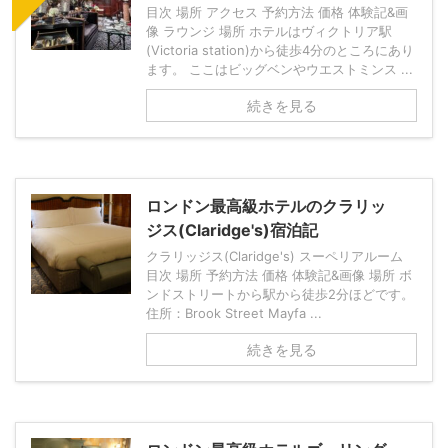
目次 場所 アクセス 予約方法 価格 体験記&画
像 ラウンジ 場所 ホテルはヴィクトリア駅
(Victoria station)から徒歩4分のところにあり
ます。 ここはビッグベンやウエストミンス ...
続きを見る
ロンドン最高級ホテルのクラリッ
ジス(Claridge's)宿泊記
クラリッジス(Claridge's) スーペリアルーム
目次 場所 予約方法 価格 体験記&画像 場所 ボ
ンドストリートから駅から徒歩2分ほどです。
住所：Brook Street Mayfa ...
続きを見る