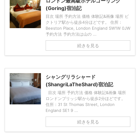
ロンドン最高級ホテルゴーリング
(Goring)宿泊記
目次 場所 予約方法 価格 体験記&画像 場所 ビ
クトリア駅から徒歩4分ほどです。 住所：
Beeston Place, London England SW1W 0JW
予約方法 予約方法は山の ...
続きを見る
シャングリラシャード
(ShangriLaTheShard)宿泊記
目次 場所 予約方法 価格 体験記&画像 場所
ロンドンブリッジ駅から徒歩2分ほどです。
住所：31 St Thomas Street, London
England SE1 9 ...
続きを見る