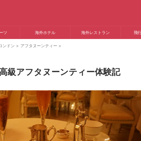
ーツ
海外ホテル
海外レストラン
飛
ロンドン
>
アフタヌーンティー
>
ン最高級アフタヌーンティー体験記