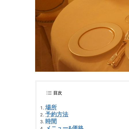
目次
場所
予約方法
時間
メニュー&価格