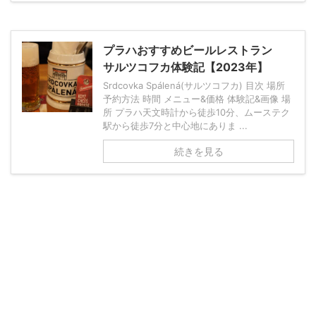
プラハおすすめビールレストラン
サルツコフカ体験記【2023年】
Srdcovka Spálená(サルツコフカ) 目次 場所
予約方法 時間 メニュー&価格 体験記&画像 場
所 プラハ天文時計から徒歩10分、ムーステク
駅から徒歩7分と中心地にありま ...
続きを見る