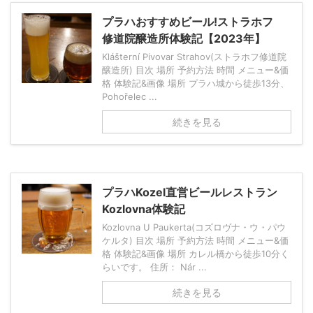
プラハおすすめビール!ストラホフ
修道院醸造所体験記【2023年】
Klášterní Pivovar Strahov(ストラホフ修道院
醸造所) 目次 場所 予約方法 時間 メニュー&価
格 体験記&画像 場所 プラハ城から徒歩13分、
Pohořelec ...
続きを見る
プラハKozel直営ビールレストラン
Kozlovna体験記
Kozlovna U Paukerta(コズロヴナ・ウ・パウ
ケルタ) 目次 場所 予約方法 時間 メニュー&価
格 体験記&画像 場所 カレル橋から徒歩10分く
らいです。 住所： Nár ...
続きを見る