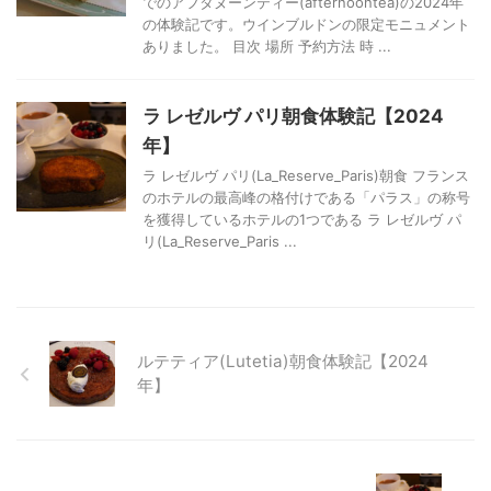
でのアフタヌーンティー(afternoontea)の2024年
の体験記です。ウインブルドンの限定モニュメント
ありました。 目次 場所 予約方法 時 ...
ラ レゼルヴ パリ朝食体験記【2024
年】
ラ レゼルヴ パリ(La_Reserve_Paris)朝食 フランス
のホテルの最高峰の格付けである「パラス」の称号
を獲得しているホテルの1つである ラ レゼルヴ パ
リ(La_Reserve_Paris ...
ルテティア(Lutetia)朝食体験記【2024
年】