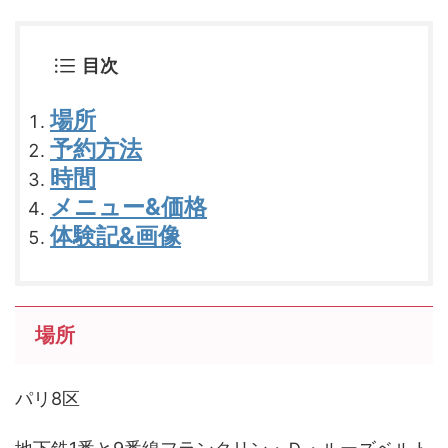
目次
場所
予約方法
時間
メニュー&価格
体験記&画像
場所
パリ8区