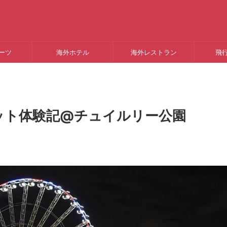
ーツ
海外ホテル
海外レストラン
飛
ット体験記@チュイルリー公園